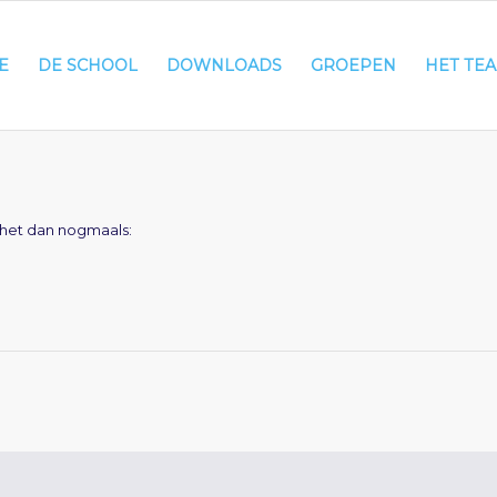
E
DE SCHOOL
DOWNLOADS
GROEPEN
HET TE
 het dan nogmaals: