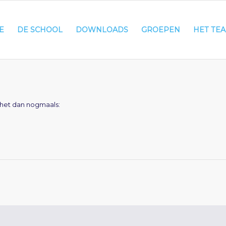
E
DE SCHOOL
DOWNLOADS
GROEPEN
HET TE
 het dan nogmaals: