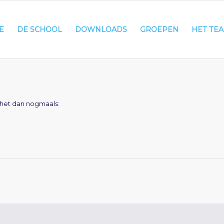
E
DE SCHOOL
DOWNLOADS
GROEPEN
HET TE
 het dan nogmaals: