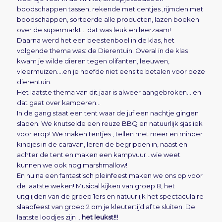
boodschappen tassen, rekende met centjes ,rijmden met
boodschappen, sorteerde alle producten, lazen boeken
over de supermarkt… dat was leuk en leerzaam!
Daarna werd het een beestenboel in de klas, het
volgende thema was: de Dierentuin. Overal in de klas
kwam je wilde dieren tegen olifanten, leeuwen,
vleermuizen….en je hoefde niet eens te betalen voor deze
dierentuin.
Het laatste thema van dit jaar is alweer aangebroken….en
dat gaat over kamperen…
In de gang staat een tent waar de juf een nachtje gingen
slapen. We knutselde een reuze BBQ en natuurlijk sjasliek
voor erop! We maken tentjes , tellen met meer en minder
kindjes in de caravan, leren de begrippen in, naast en
achter de tent en maken een kampvuur…wie weet
kunnen we ook nog marshmallow!
En nu na een fantastisch pleinfeest maken we ons op voor
de laatste weken! Musical kijken van groep 8, het
uitglijden van de groep 1ers en natuurlijk het spectaculaire
slaapfeest van groep 2 om je kleutertijd af te sluiten. De
laatste loodjes zijn …
het leukst!!!