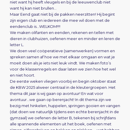
niet want hij heeft vleugels en bij de leeuwenclub niet
want hij kan niet brullen…
Maar Eend gaat niet bij de pakken neerzitten! Hij begint
zijn eigen club en iedereen die mee wil doen met de
eendenclub is…WELKOM!!!!
We maken olifanten en eenden, rekenen en tellen met
dieren in clubhuizen, oefenen meer en minder en leren de
letter L.
We doen veel coöperatieve (samenwerken) vormen en
spreken samen af hoe we met elkaar omgaan en wat je
moeit doen als je iets niet leuk vindt. We maken foto’s
voor de klassenregels en daar laten we zien hoe het wel
en niet hoort.
De eerste weken vliegen voorbij en begin oktober staat
de KBW 2025 alweer centraal in de kleutergroepen. Het
thema dit jaar is wij gaan op avontuur! En wat voor
avontuur…we gaan op berenjacht! In dit thema zijn we
bezig met hinkelen, huppelen, springen gooien en vangen
(dat doen we natuurlijk tijdens een echte berenjacht in de
gymzaal) we oefenen de letter B, tekenen bij schrijfdans
alle spannende elementen uit het boek, oefenen met
rijmen, cijferschrijven en hakken en plakken…. wat hebben