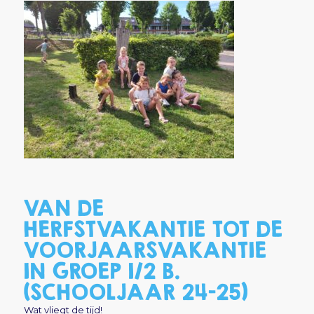
VAN DE
HERFSTVAKANTIE TOT DE
VOORJAARSVAKANTIE
IN GROEP 1/2 B.
(SCHOOLJAAR 24-25)
Wat vliegt de tijd!