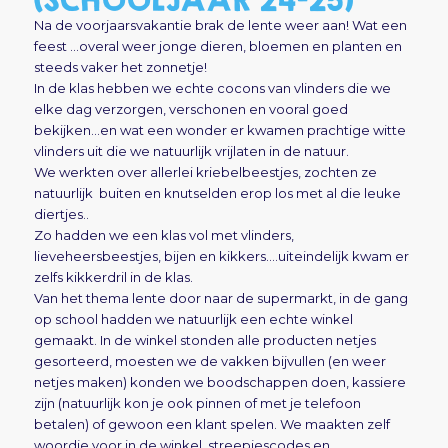
Na de voorjaarsvakantie brak de lente weer aan! Wat een
feest …overal weer jonge dieren, bloemen en planten en
steeds vaker het zonnetje!
In de klas hebben we echte cocons van vlinders die we
elke dag verzorgen, verschonen en vooral goed
bekijken…en wat een wonder er kwamen prachtige witte
vlinders uit die we natuurlijk vrijlaten in de natuur.
We werkten over allerlei kriebelbeestjes, zochten ze
natuurlijk buiten en knutselden erop los met al die leuke
diertjes..
Zo hadden we een klas vol met vlinders,
lieveheersbeestjes, bijen en kikkers….uiteindelijk kwam er
zelfs kikkerdril in de klas.
Van het thema lente door naar de supermarkt, in de gang
op school hadden we natuurlijk een echte winkel
gemaakt. In de winkel stonden alle producten netjes
gesorteerd, moesten we de vakken bijvullen (en weer
netjes maken) konden we boodschappen doen, kassiere
zijn (natuurlijk kon je ook pinnen of met je telefoon
betalen) of gewoon een klant spelen. We maakten zelf
woordje voor in de winkel, streepjescodes en