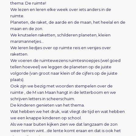
thema: De ruimte!
We lezen en leren elke week over iets anders in de
ruimte.
Planeten, de raket, de aarde en de maan, het heelal en de
maan en de zon.
We knutselen raketten, schilderen planeten, kleien
marsmannetjes…
We leren liedjes over op ruimte reis en versjes over
raketten.
We voeren de ruimtewezens ruimtesnoepjes (wel goed
tellen hoeveel) we leggen de planeten op de juiste
volgorde (van groot naar klein of de cijfers op de juiste
plaats).
Ook zijn we bezig met woorden stempelen over de
ruimte , de M van Maan hangt in de letterboom en we
schrijven letters in scheerschuim.
De kinderen genieten van het thema.
Wat hebben we het druk, wat vliegt de tijd en wat hebben
we een knappe kinderen op school.
Als we naar buiten kijken zien we dat langzaam de zon
weer terrein wint…de lente komt eraan en dat is ook het