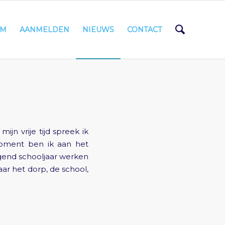
AM
AANMELDEN
NIEUWS
CONTACT
ijn vrije tijd spreek ik
 moment ben ik aan het
lgend schooljaar werken
aar het dorp, de school,