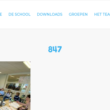
E
DE SCHOOL
DOWNLOADS
GROEPEN
HET TE
847