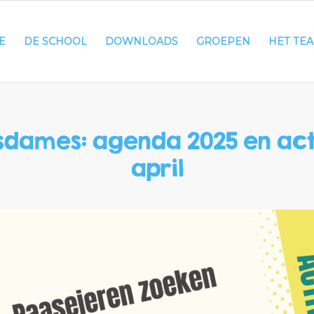
E
DE SCHOOL
DOWNLOADS
GROEPEN
HET TE
sdames: agenda 2025 en acti
april