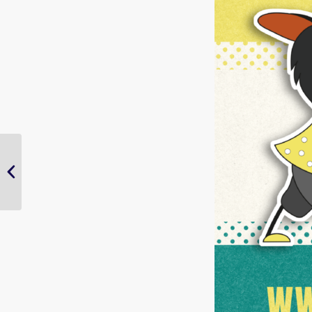
Themaochtend voor
ouders januari 2025