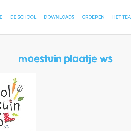
E
DE SCHOOL
DOWNLOADS
GROEPEN
HET TE
moestuin plaatje ws