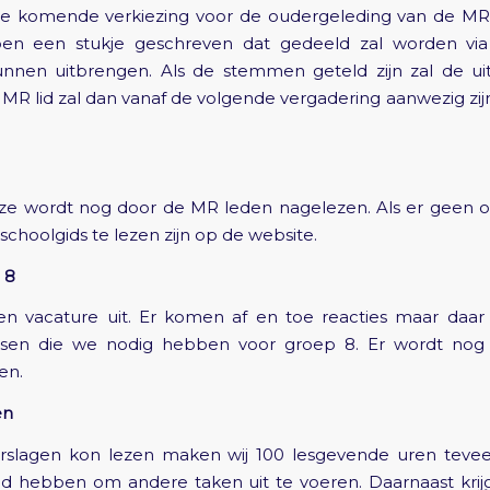
 de komende verkiezing voor de oudergeleding van de M
ben een stukje geschreven dat gedeeld zal worden vi
nen uitbrengen. Als de stemmen geteld zijn zal de u
MR lid zal dan vanaf de volgende vergadering aanwezig zi
Deze wordt nog door de MR leden nagelezen. Als er geen o
schoolgids te lezen zijn op de website.
 8
en vacature uit. Er komen af en toe reacties maar daar 
ussen die we nodig hebben voor groep 8. Er wordt no
en.
en
verslagen kon lezen maken wij 100 lesgevende uren tevee
ijd hebben om andere taken uit te voeren. Daarnaast krij