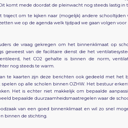
it komt mede doordat de pleinwacht nog steeds lastig in te
t traject om te kijken naar (mogelijk) andere schooltijden
zetten we op de agenda welk tijdpad we gaan volgen voor 
ders de vraag gekregen om het binnenklimaat op schoo
 geweest van de facilitaire dienst die het ventilatiesys
ntileerd, het CO2 gehalte is binnen de norm, ventil
hter nog steeds te warm.
n te kaarten zijn deze berichten ook gedeeld met het 
 spelen op alle scholen binnen OZHW. Het bestuur erkent
kken. Het is echter niet makkelijk om bepaalde aanpass
orbeeld bepaalde duurzaamheidsmaatregelen waar de schoo
noodzaak van een goed binnenklimaat en wil zo snel moge
n binnen de stichting.