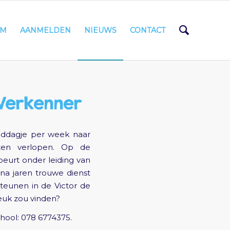
AM
AANMELDEN
NIEUWS
CONTACT
 Verkenner
iddagje per week naar
ten verlopen. Op de
eurt onder leiding van
 na jaren trouwe dienst
steunen in de Victor de
leuk zou vinden?
hool: 078 6774375.