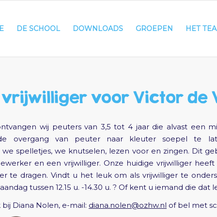
E
DE SCHOOL
DOWNLOADS
GROEPEN
HET TE
vrijwilliger voor Victor de
vangen wij peuters van 3,5 tot 4 jaar die alvast een m
 overgang van peuter naar kleuter soepel te la
 spelletjes, we knutselen, lezen voor en zingen. Dit geb
rker en een vrijwilliger. Onze huidige vrijwilliger heeft
er te dragen. Vindt u het leuk om als vrijwilliger te onder
ndag tussen 12.15 u. -14.30 u. ? Of kent u iemand die dat 
bij Diana Nolen, e-mail:
diana.nolen@ozhw.nl
of bel met sc