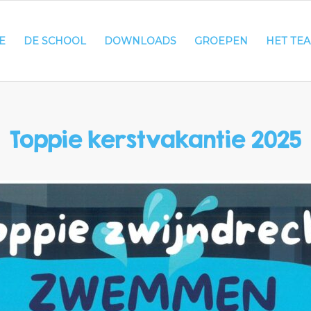
E
DE SCHOOL
DOWNLOADS
GROEPEN
HET TE
Toppie kerstvakantie 2025