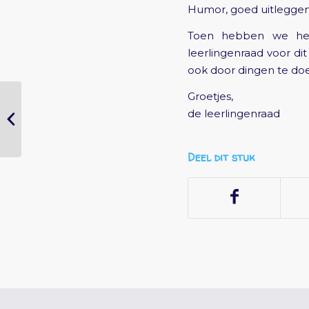
Humor, goed uitleggen en
Toen hebben we het
leerlingenraad voor di
ook door dingen te do
Groetjes,
Broertjes / zusjes
de leerlingenraad
inschrijven
Deel dit stuk