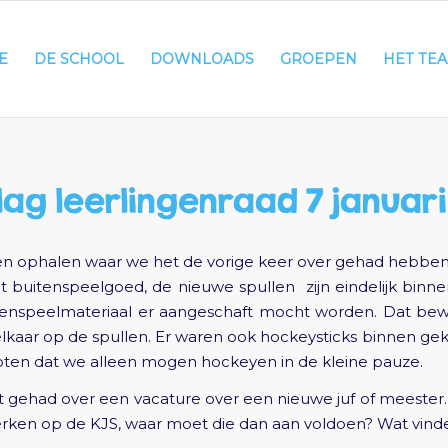
E
DE SCHOOL
DOWNLOADS
GROEPEN
HET TE
lag leerlingenraad 7 januari
 ophalen waar we het de vorige keer over gehad hebben
buitenspeelgoed, de nieuwe spullen zijn eindelijk binn
tenspeelmateriaal er aangeschaft mocht worden. Dat be
elkaar op de spullen. Er waren ook hockeysticks binnen
oten dat we alleen mogen hockeyen in de kleine pauze.
gehad over een vacature over een nieuwe juf of meester. 
rken op de KJS, waar moet die dan aan voldoen? Wat vinde